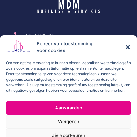
+32 477 26 19 17
Beheer van toestemming
info@mdm-business-services.be
voor cookies
cmelaniss@live.com
Persstraat 4 - 1000 Brussel
Om een optimale ervaring te kunnen bieden, gebruiken we technologieën
zoals cookies om apparaatinformatie op te slaan en/of te raadplegen.
BE 0892.139.583
Door toestemming te geven voor deze technologieën kunnen we
gegevens zoals surfgedrag of unieke identificatoren op deze site
List Item
verwerken. Als u geen toestemming geeft of uw toestemming intrekt, kan
dit negatieve gevolgen hebben voor bepaalde functies en kenmerken.
© All rights reserved
Aanvaarden
Proudly presented by
CLO’zer
Weigeren
Zie voorkeuren