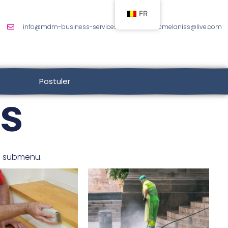
FR
info@mdm-business-services.be
cmelaniss@live.com
Postuler
es
un submenu.