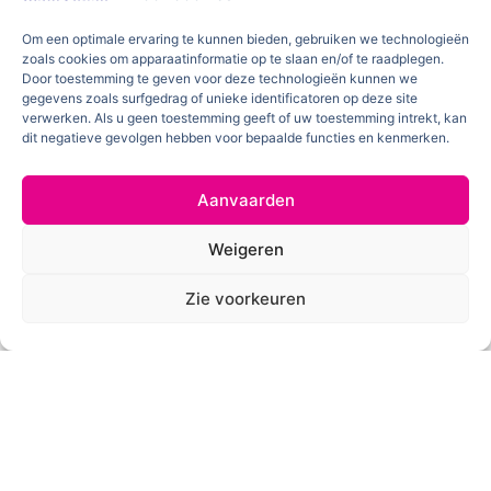
Om een optimale ervaring te kunnen bieden, gebruiken we technologieën
zoals cookies om apparaatinformatie op te slaan en/of te raadplegen.
Door toestemming te geven voor deze technologieën kunnen we
gegevens zoals surfgedrag of unieke identificatoren op deze site
verwerken. Als u geen toestemming geeft of uw toestemming intrekt, kan
dit negatieve gevolgen hebben voor bepaalde functies en kenmerken.
Aanvaarden
Weigeren
Zie voorkeuren
We zijn verheugd om de belangrijkste redenen waarom
zoveel bedrijven en instellingen hebben besloten om met
ons samen te werken met u te delen:
Ervaren team :
Ons toegewijde team van